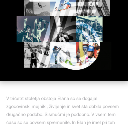
V tričetrt stoletja obstoja Elana so se dogajali
zgodovinski mejniki, življenje in svet sta dobila povsem
drugačno podobo. S smučmi je podobno. V vsem tem
času so se povsem spremenile. In Elan je imel pri teh