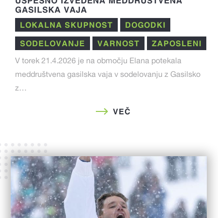
USPEŠNO IZVEDENA MEDDRUŠTVENA
GASILSKA VAJA
LOKALNA SKUPNOST
DOGODKI
SODELOVANJE
VARNOST
ZAPOSLENI
V torek 21.4.2026 je na območju Elana potekala
meddruštvena gasilska vaja v sodelovanju z Gasilsko
z…
VEČ