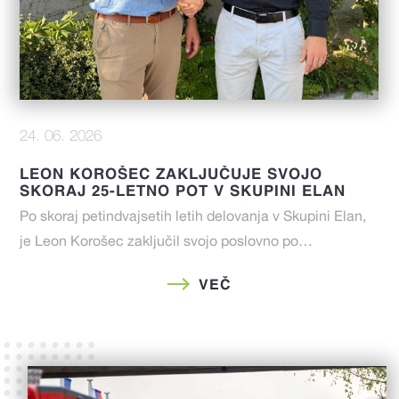
24. 06. 2026
LEON KOROŠEC ZAKLJUČUJE SVOJO
SKORAJ 25-LETNO POT V SKUPINI ELAN
Po skoraj petindvajsetih letih delovanja v Skupini Elan,
je Leon Korošec zaključil svojo poslovno po…
VEČ