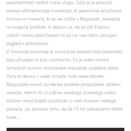
spremembah vedno vidno vlogo. Zato si je prislužil
sloves ultimativnega inovatorja, ki spreminja smučanje.
Izumov in inovacij, ki so se rodile v Begunjah, skorajda
ni mogoče prešteti. A dejstvo je, da so bili Elanovi
izdelki vedno pred časom in so na nek način ponujali
pogled v prihodnost.
Z inovacijo karvinga je smučanje postalo bolj preprosto,
bolj uživaško in bolj učinkovito. To je eden izmed
temeljnih izumov smučarske industrije sodobne dobe.
Zato je danes v vsaki smučki tudi nekaj elanke.
Begunjske smuči so danes postale prispodoba užitkov,
veselja, rdečih lic in vdihov svežega zimskega zraka
tisočev smučarskih ljubiteljev z vseh koncev našega
planeta. Ja, ponosni smo, da že 75 let ustvarjamo dobre
čase ...