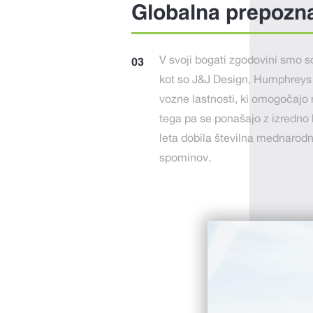
Globalna prepozn
V svoji bogati zgodovini smo so
kot so J&J Design, Humphreys Y
vozne lastnosti, ki omogočajo 
tega pa se ponašajo z izredno b
leta dobila številna mednarodn
spominov.