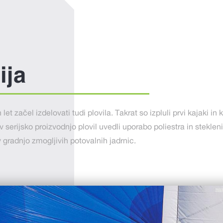
ija
let začel izdelovati tudi plovila. Takrat so izpluli prvi kajaki in
 v serijsko proizvodnjo plovil uvedli uporabo poliestra in steklen
gradnjo zmogljivih potovalnih jadrnic.