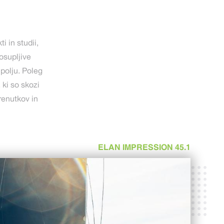
 in studii,
osupljive
polju. Poleg
 ki so skozi
renutkov in
ELAN IMPRESSION 45.1