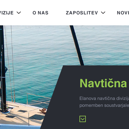
VIZIJE
O NAS
ZAPOSLITEV
NOV
Navtična 
Elanova navtična divizija
pomemben soustvarjalec