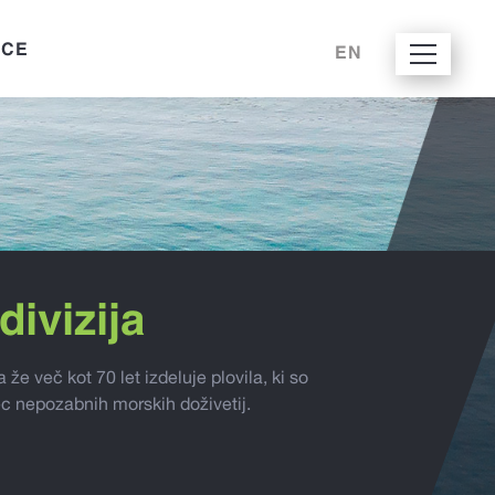
ICE
EN
divizija
 že več kot 70 let izdeluje plovila, ki so
 nepozabnih morskih doživetij.