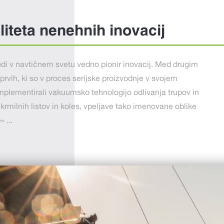
iteta nenehnih inovacij
tudi v navtičnem svetu vedno pionir inovacij. Med drugim
 prvih, ki so v proces serijske proizvodnje v svojem
plementirali vakuumsko tehnologijo odlivanja trupov in
krmilnih listov in koles, vpeljave tako imenovane oblike
« ...