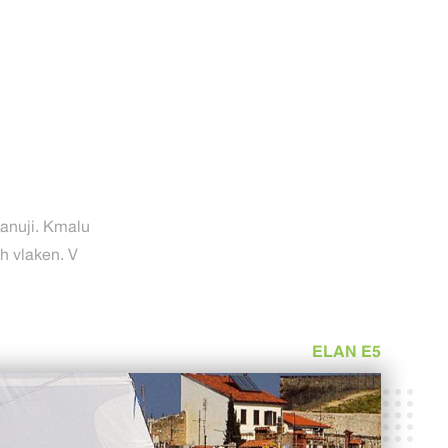
 kanuji. Kmalu
ih vlaken. V
ELAN E5