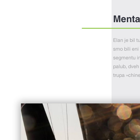
Mental
Elan je bil 
smo bili eni
segmentu im
palub, dveh 
trupa »chine