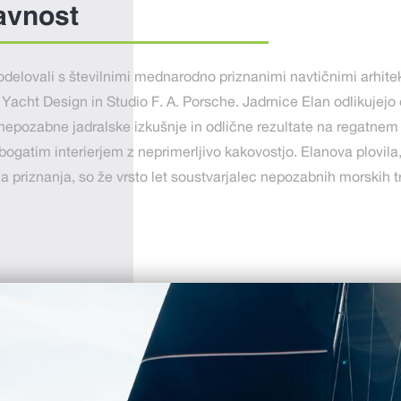
avnost
delovali s številnimi mednarodno priznanimi navtičnimi arhitekti
acht Design in Studio F. A. Porsche. Jadrnice Elan odlikujejo 
nepozabne jadralske izkušnje in odlične rezultate na regatnem 
ogatim interierjem z neprimerljivo kakovostjo. Elanova plovila,
a priznanja, so že vrsto let soustvarjalec nepozabnih morskih t