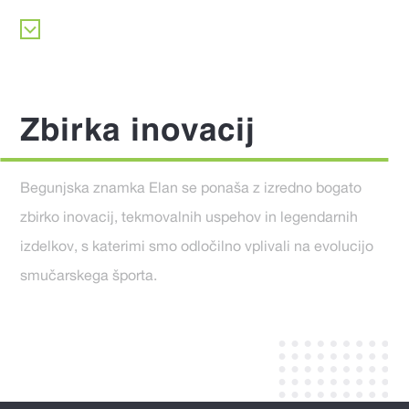
Zbirka inovacij
Begunjska znamka Elan se ponaša z izredno bogato
zbirko inovacij, tekmovalnih uspehov in legendarnih
izdelkov, s katerimi smo odločilno vplivali na evolucijo
smučarskega športa.