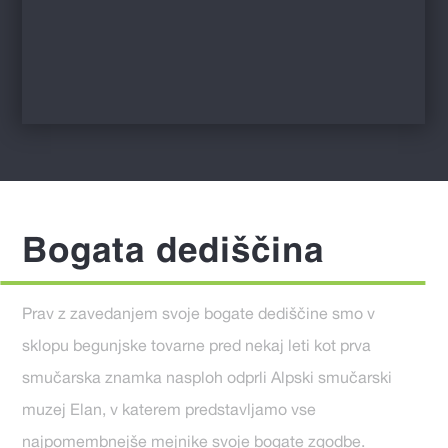
Bogata dediščina
Prav z zavedanjem svoje bogate dediščine smo v
sklopu begunjske tovarne pred nekaj leti kot prva
smučarska znamka nasploh odprli Alpski smučarski
muzej Elan, v katerem predstavljamo vse
najpomembnejše mejnike svoje bogate zgodbe.