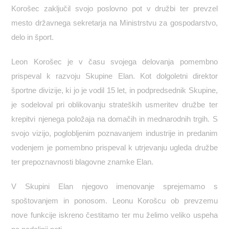
Korošec zaključil svojo poslovno pot v družbi ter prevzel
mesto državnega sekretarja na Ministrstvu za gospodarstvo,
delo in šport.
Leon Korošec je v času svojega delovanja pomembno
prispeval k razvoju Skupine Elan. Kot dolgoletni direktor
športne divizije, ki jo je vodil 15 let, in podpredsednik Skupine,
je sodeloval pri oblikovanju strateških usmeritev družbe ter
krepitvi njenega položaja na domačih in mednarodnih trgih. S
svojo vizijo, poglobljenim poznavanjem industrije in predanim
vodenjem je pomembno prispeval k utrjevanju ugleda družbe
ter prepoznavnosti blagovne znamke Elan.
V Skupini Elan njegovo imenovanje sprejemamo s
spoštovanjem in ponosom. Leonu Korošcu ob prevzemu
nove funkcije iskreno čestitamo ter mu želimo veliko uspeha