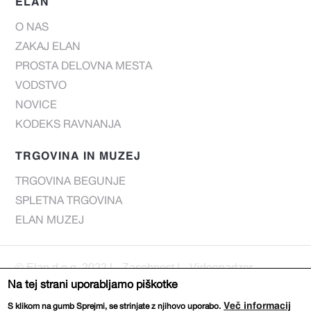
ELAN
O NAS
ZAKAJ ELAN
PROSTA DELOVNA MESTA
VODSTVO
NOVICE
KODEKS RAVNANJA
TRGOVINA IN MUZEJ
TRGOVINA BEGUNJE
SPLETNA TRGOVINA
ELAN MUZEJ
© Elan d.o.o. 2022 |
Zasebnost
|
Videonadzor
Na tej strani uporabljamo piškotke
Web page:
DIZAJN
IZVEDBA
Več informacij
S klikom na gumb Sprejmi, se strinjate z njihovo uporabo.