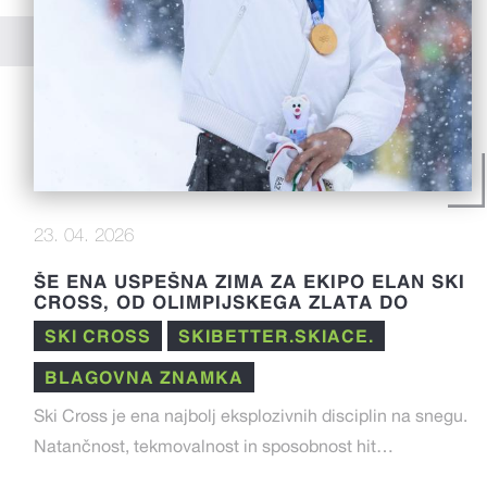
23. 04. 2026
ŠE ENA USPEŠNA ZIMA ZA EKIPO ELAN SKI
CROSS, OD OLIMPIJSKEGA ZLATA DO
IZJEMNIH REZULTATOV V FIS SEZONI 25/26
SKI CROSS
SKIBETTER.SKIACE.
BLAGOVNA ZNAMKA
Ski Cross je ena najbolj eksplozivnih disciplin na snegu.
Natančnost, tekmovalnost in sposobnost hit…