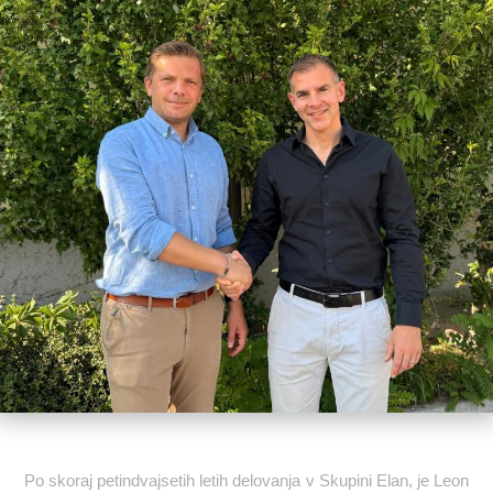
Po skoraj petindvajsetih letih delovanja v Skupini Elan, je Leon