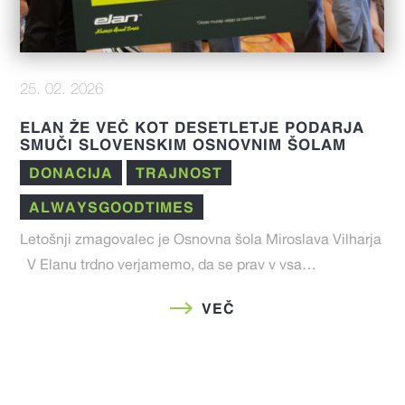
25. 02. 2026
ELAN ŽE VEČ KOT DESETLETJE PODARJA
SMUČI SLOVENSKIM OSNOVNIM ŠOLAM
DONACIJA
TRAJNOST
ALWAYSGOODTIMES
Letošnji zmagovalec je Osnovna šola Miroslava Vilharja
V Elanu trdno verjamemo, da se prav v vsa…
VEČ