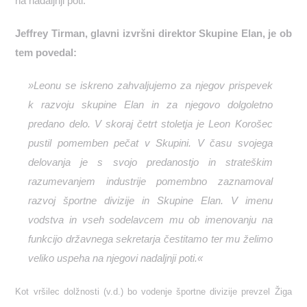
na nadaljnji poti.
Jeffrey Tirman, glavni izvršni direktor Skupine Elan, je ob
tem povedal:
»Leonu se iskreno zahvaljujemo za njegov prispevek
k razvoju skupine Elan in za njegovo dolgoletno
predano delo. V skoraj četrt stoletja je Leon Korošec
pustil pomemben pečat v Skupini. V času svojega
delovanja je s svojo predanostjo in strateškim
razumevanjem industrije pomembno zaznamoval
razvoj športne divizije in Skupine Elan. V imenu
vodstva in vseh sodelavcem mu ob imenovanju na
funkcijo državnega sekretarja čestitamo ter mu želimo
veliko uspeha na njegovi nadaljnji poti.«
Kot vršilec dolžnosti (v.d.) bo vodenje športne divizije prevzel Žiga