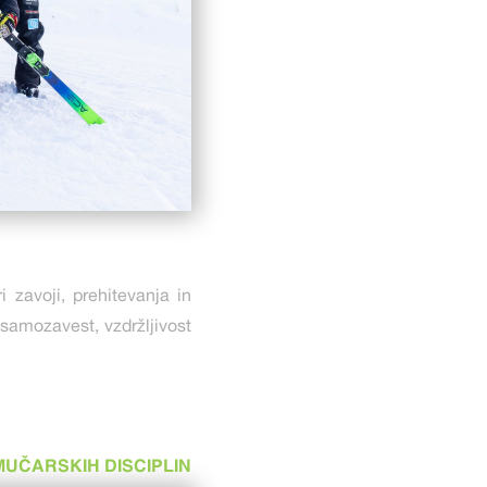
ri zavoji, prehitevanja in
, samozavest, vzdržljivost
MUČARSKIH DISCIPLIN