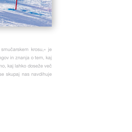
 smučarskem krosu,« je
ngov in znanja o tem, kaj
mo, kaj lahko doseže več
vse skupaj nas navdihuje