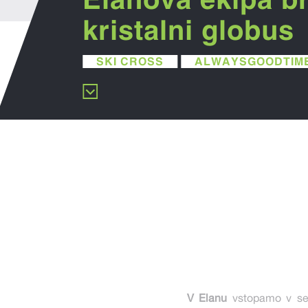
kristalni globus
SKI CROSS
ALWAYSGOODTIM
V Elanu
vstopamo v s