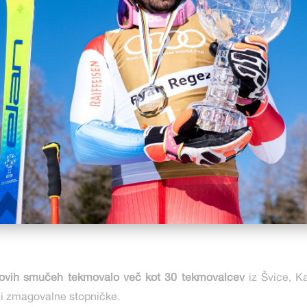
ovih smučeh tekmovalo več kot 30 tekmovalcev
iz Švice, Ka
li zmagovalne stopničke.