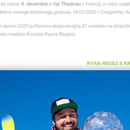
se začne
8. decembra v Val Thorensu
v Franciji in nato nad
elitve novega kristalnega globusa, 18.03.2023 v Craigleithu, 
i sezoni 2022 je Elanova ekipa osvojila 27 uvrstitev na stopnič
ijsko medaljo Švicarja Ryana Regeza.
RYAN REGEZ S K