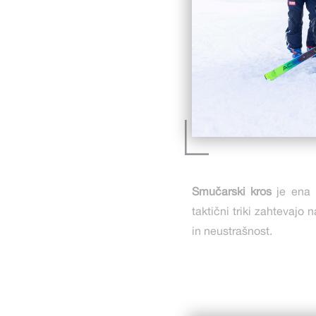
Smučarski kros
je ena 
taktični triki zahtevajo 
in neustrašnost.