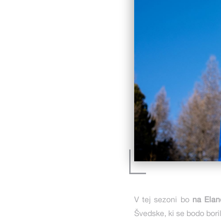
V tej sezoni bo
na Elan
Švedske, ki se bodo bori