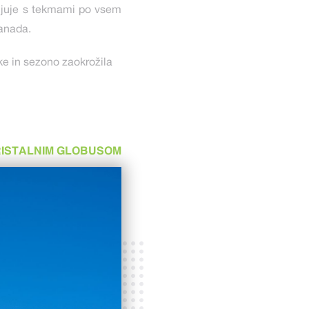
aljuje s tekmami po vsem
Kanada.
ke in sezono zaokrožila
RISTALNIM GLOBUSOM