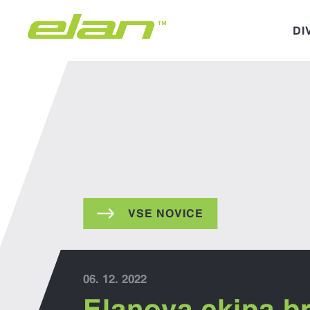
DI
VSE NOVICE
06. 12. 2022
Elanova ekipa b