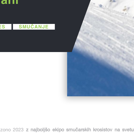
ES
SMUČANJE
ezono 2023
z najboljšo ekipo smučarskih krosistov na svetu