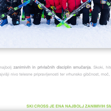
najbolj
zanimivih in privlačnih disciplin smučanja
. Skoki, hit
najvišji nivo telesne pripravljenosti ter vrhunsko gibčnost, moč
SKI CROSS JE ENA NAJBOLJ ZANIMIVIH S