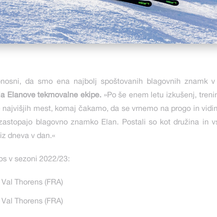
onosni, da smo ena najbolj spoštovanih blagovnih znamk v
dja Elanove tekmovalne ekipe.
»Po še enem letu izkušenj, treni
e najvišjih mest, komaj čakamo, da se vrnemo na progo in vidi
zastopajo blagovno znamko Elan. Postali so kot družina in 
 iz dneva v dan.«
os v sezoni 2022/23:
l Thorens (FRA)
l Thorens (FRA)