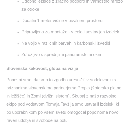
Udobno ležišče z zračno podporo in varnostno mrežo
za otroke
Dodatni 1 meter višine v bivalnem prostoru
Pripravljeno za montažo - v celoti sestavljen izdelek
Na voljo v različnih barvah in karbonski izvedbi
Združljivo s sprednjimi panoramskimi okni
Slovenska kakovost, globalna vizija
Ponosni smo, da smo to zgodbo uresničili v sodelovanju s
priznanima slovenskima partnerjema Propip (šotorsko platno
in ležišče) in Zomi (dvižni sistem). Skupaj z našo razvojno
ekipo pod vodstvom Tomaja Tavžlja smo ustvarili izdelek, ki
bo uporabnikom po vsem svetu omogočal popolnoma novo
raven udobja in svobode na poti.