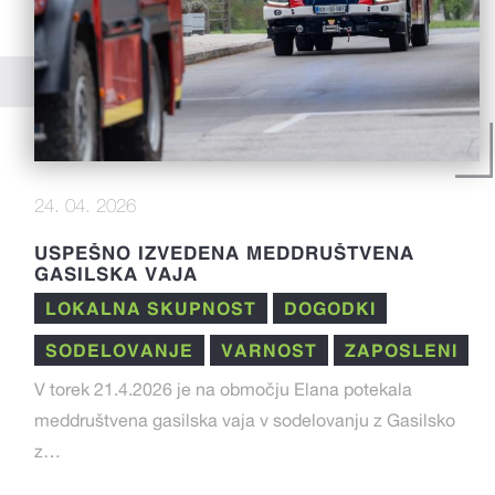
24. 04. 2026
USPEŠNO IZVEDENA MEDDRUŠTVENA
GASILSKA VAJA
LOKALNA SKUPNOST
DOGODKI
SODELOVANJE
VARNOST
ZAPOSLENI
V torek 21.4.2026 je na območju Elana potekala
meddruštvena gasilska vaja v sodelovanju z Gasilsko
z…