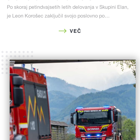
Po skoraj petindvajsetih letih delovanja v Skupini Elan,
je Leon Korošec zaključil svojo poslovno po…
VEČ