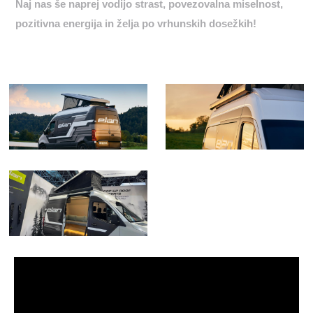
Naj nas še naprej vodijo strast, povezovalna miselnost,
pozitivna energija in želja po vrhunskih dosežkih!