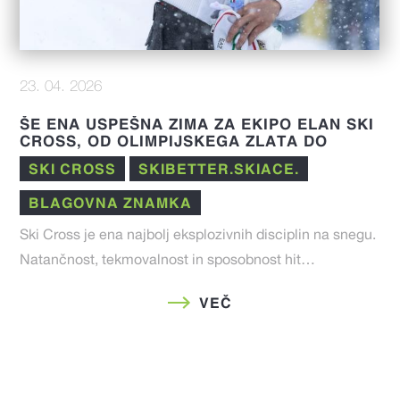
23. 04. 2026
ŠE ENA USPEŠNA ZIMA ZA EKIPO ELAN SKI
CROSS, OD OLIMPIJSKEGA ZLATA DO
IZJEMNIH REZULTATOV V FIS SEZONI 25/26
SKI CROSS
SKIBETTER.SKIACE.
BLAGOVNA ZNAMKA
Ski Cross je ena najbolj eksplozivnih disciplin na snegu.
Natančnost, tekmovalnost in sposobnost hit…
VEČ