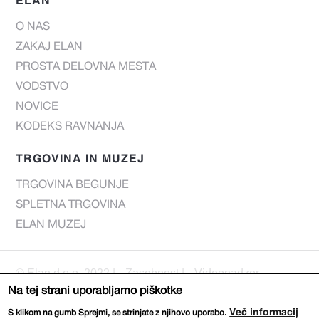
O NAS
ZAKAJ ELAN
PROSTA DELOVNA MESTA
VODSTVO
NOVICE
KODEKS RAVNANJA
TRGOVINA IN MUZEJ
TRGOVINA BEGUNJE
SPLETNA TRGOVINA
ELAN MUZEJ
© Elan d.o.o. 2022 |
Zasebnost
|
Videonadzor
Na tej strani uporabljamo piškotke
Web page:
DIZAJN
IZVEDBA
Več informacij
S klikom na gumb Sprejmi, se strinjate z njihovo uporabo.