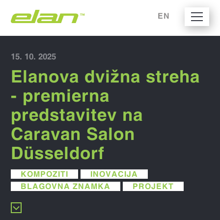
EN
15. 10. 2025
Elanova dvižna streha
- premierna
predstavitev na
Caravan Salon
Düsseldorf
KOMPOZITI
INOVACIJA
BLAGOVNA ZNAMKA
PROJEKT