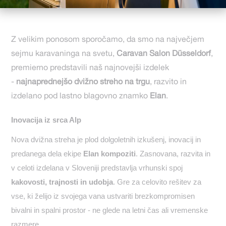
Z velikim ponosom sporočamo, da smo na največjem
sejmu karavaninga na svetu,
Caravan Salon Düsseldorf
,
premierno predstavili naš najnovejši izdelek
-
najnaprednejšo dvižno streho na trgu
, razvito in
izdelano pod lastno blagovno znamko
Elan
.
Inovacija iz srca Alp
Nova dvižna streha je plod dolgoletnih izkušenj, inovacij in
predanega dela ekipe
Elan kompoziti
. Zasnovana, razvita in
v celoti izdelana v Sloveniji predstavlja vrhunski spoj
kakovosti, trajnosti in udobja
. Gre za celovito rešitev za
vse, ki želijo iz svojega vana ustvariti brezkompromisen
bivalni in spalni prostor - ne glede na letni čas ali vremenske
razmere.