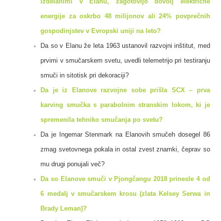
izdelanimi v Elanu, zagotovijo dovolj električne
energije za oskrbo 48 milijonov ali 24% povprečnih
gospodinjstev v Evropski uniji na leto?
Da so v Elanu že leta 1963 ustanovil razvojni inštitut, med
prvimi v smučarskem svetu, uvedli telemetrijo pri testiranju
smuči in sitotisk pri dekoraciji?
Da je iz Elanove razvojne sobe prišla SCX – prva
karving smučka s parabolnim stranskim lokom, ki je
spremenila tehniko smučanja po svetu?
Da je Ingemar Stenmark na Elanovih smučeh dosegel 86
zmag svetovnega pokala in ostal zvest znamki, čeprav so
mu drugi ponujali več?
Da so Elanove smuči v Pjongčangu 2018 prinesle 4 od
6 medalj v smučarskem krosu (zlata Kelsey Serwa in
Brady Leman)?