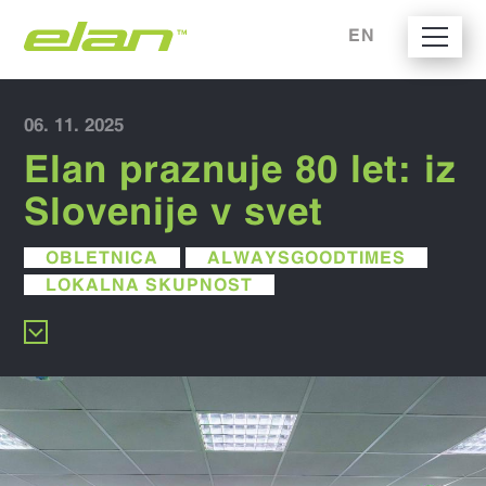
EN
06. 11. 2025
Elan praznuje 80 let: iz
Slovenije v svet
OBLETNICA
ALWAYSGOODTIMES
LOKALNA SKUPNOST