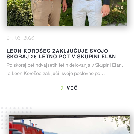
24. 06. 2026
LEON KOROŠEC ZAKLJUČUJE SVOJO
SKORAJ 25-LETNO POT V SKUPINI ELAN
Po skoraj petindvajsetih letih delovanja v Skupini Elan,
je Leon Korošec zaključil svojo poslovno po…
VEČ