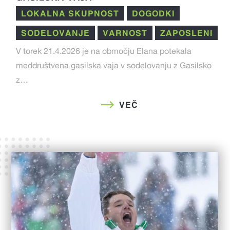
LOKALNA SKUPNOST
DOGODKI
SODELOVANJE
VARNOST
ZAPOSLENI
V torek 21.4.2026 je na območju Elana potekala
meddruštvena gasilska vaja v sodelovanju z Gasilsko
z…
VEČ