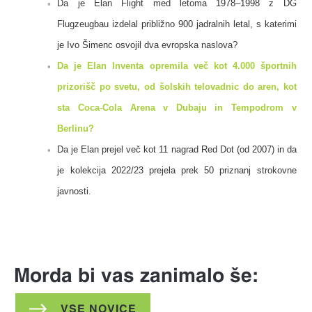
Da je Elan Flight med letoma 1978–1998 z DG
Flugzeugbau izdelal približno 900 jadralnih letal, s katerimi
je Ivo Šimenc osvojil dva evropska naslova?
Da je Elan Inventa opremila več kot 4.000 športnih
prizorišč po svetu, od šolskih telovadnic do aren, kot
sta Coca
‑
Cola Arena v Dubaju in Tempodrom v
Berlinu?
Da je Elan prejel več kot 11 nagrad Red Dot (od 2007) in da
je kolekcija 2022/23 prejela prek 50 priznanj strokovne
javnosti.
Morda bi vas zanimalo še:
VSE NOVICE