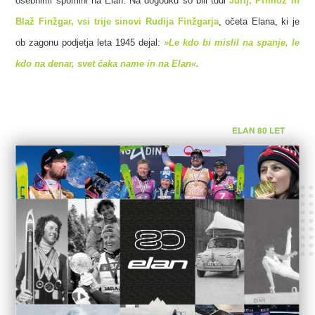
osebnimi spomini na Elan. Na dogodku so bili tudi
Jurij, Primož in
Blaž Finžgar, vsi trije sinovi Rudija Finžgarja
, očeta Elana,
ki je
ob zagonu podjetja leta 1945 dejal:
»Le kdo bi mislil na spanje, le
kdo na denar, svet čaka name in na Elan«.
ELAN 80 LET