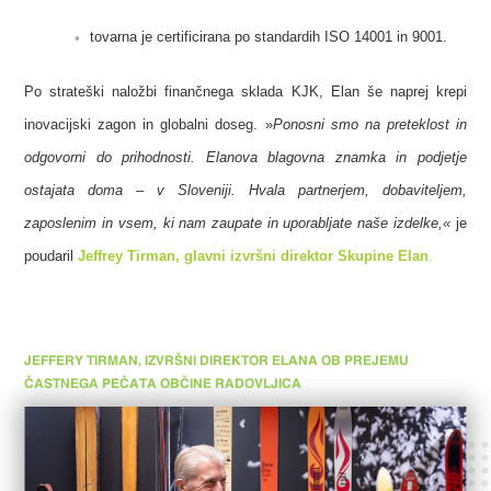
tovarna je certificirana po standardih ISO 14001 in 9001.
Po strateški naložbi finančnega sklada KJK, Elan še naprej krepi
inovacijski zagon in globalni doseg. »
Ponosni smo na preteklost in
odgovorni do prihodnosti. Elanova blagovna znamka in podjetje
ostajata doma – v Sloveniji. Hvala partnerjem, dobaviteljem,
zaposlenim in vsem, ki nam zaupate in uporabljate naše izdelke,«
je
poudaril
Jeffrey Tirman, glavni izvršni direktor Skupine Elan
.
JEFFERY TIRMAN, IZVRŠNI DIREKTOR ELANA OB PREJEMU
ČASTNEGA PEČATA OBČINE RADOVLJICA