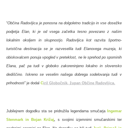
“
Občina Radovljica je ponosna na dolgoletno tradicijo in vse dosežke
podjetja Elan, ki je od vsega začetka tesno povezano z našim
lokalnim okoljem in skupnostjo. Radovljica kot razvita športno-
turistična destinacija se je razveselila tudi Elanovega muzeja, ki
obiskovalcem ponuja vpogled v preteklost, ne le sprehod po spominih
Elana, pač pa tudi v globoko zakoreninjeno lokalno in slovensko
dediščino. Iskreno se veselim našega dobrega sodelovanja tudi v
prihodnosti”
je dodal
C
iril Globočnik, župan Občine Radovljica.
Jubilejnem dogodku sta se pridružila legendarna smučarja
Ingemar
Stenmark in Bojan Križaj
,
s svojimi izjemnimi smučarskimi ter