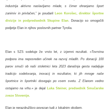
industrija aktivno naslavljamo mlade, s čimer ohranjamo šport
zanimiv in privlačen,
” je poudaril
Leon Korošec, direktor športne
divizije in podpredsednik Skupine Elan
. Donacijo so omogočili
podjetje Elan in njihov poslovnih partner Tyrolia.
Elan s SZS sodeluje že vrsto let, z izjemni rezultati. »
Tovrstna
podpora ima neposreden učinek na razvoj mladih. Po donaciji 100
parov smuči ob naši stoletnici leta 2023 današnja gesta nadaljuje
tradicijo sodelovanja, inovacij in rezultatov, ki jih mnoge naše
športnice in športniki dosegajo po vsem svetu. Z Elanom vedno
ostajamo na vrhu
.« je dejal
Luka Steiner, predsednik Smučarske
zveze Slovenije.
Elan je nerazdružljivo povezan tudi z lokalnim okoljem.