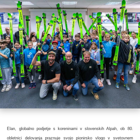
Elan, globalno podjetje s koreninami v slovenskih Alpah, ob 80.
obletnici delovanja praznuje svojo pionirsko vlogo v svetovnem