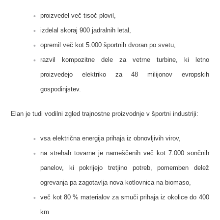
proizvedel več tisoč plovil,
izdelal skoraj 900 jadralnih letal,
opremil več kot 5.000 športnih dvoran po svetu,
razvil kompozitne dele za vetrne turbine, ki letno
proizvedejo elektriko za 48 milijonov evropskih
gospodinjstev.
Elan je tudi vodilni zgled trajnostne proizvodnje v športni industriji:
vsa električna energija prihaja iz obnovljivih virov,
na strehah tovarne je nameščenih več kot 7.000 sončnih
panelov, ki pokrijejo tretjino potreb, pomemben delež
ogrevanja pa zagotavlja nova kotlovnica na biomaso,
več kot 80 % materialov za smuči prihaja iz okolice do 400
km