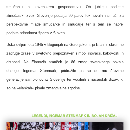
smučanju in slovenskem gospodarstvu. Ob jubileju podjetje
Smučarski zvezi Slovenije podarja 80 parov tekmovalnih smuči za
perspektivne mlade smučarke in smučarje ter s tem še naprej
podpira prihodnost športa v Sloveniji.
Ustanovljen leta 1945 v Begunjah na Gorenjskem, je Elan iz skromne
zadruge zrasel v svetovno prepoznaven simbol inovacij, kakovosti in
drznosti. Na Elanovih smučeh je 86 zmag svetovnega pokala
dosegel Ingemar Stenmark, pridružile pa so se mu številne
generacije šampionov iz Slovenije ter vodilnih smučarskih držav, ki
so na »elankah« pisale zmagovalne zgodbe.
LEGENDI, INGEMAR STENMARK IN BOJAN KRIŽAJ