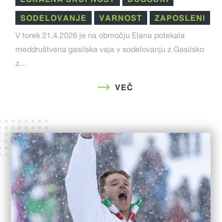
SODELOVANJE
VARNOST
ZAPOSLENI
V torek 21.4.2026 je na območju Elana potekala
meddruštvena gasilska vaja v sodelovanju z Gasilsko
z…
VEČ