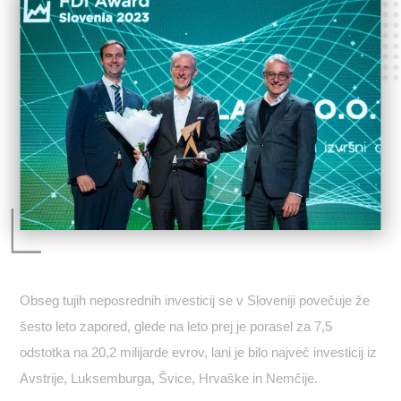
Obseg tujih neposrednih investicij se v Sloveniji povečuje že
šesto leto zapored, glede na leto prej je porasel za 7,5
odstotka na 20,2 milijarde evrov, lani je bilo največ investicij iz
Avstrije, Luksemburga, Švice, Hrvaške in Nemčije.