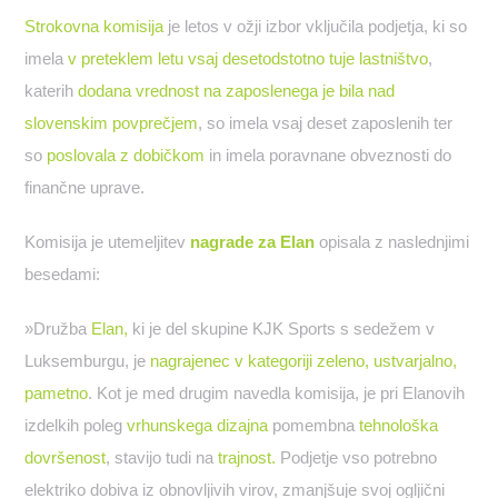
Strokovna komisija
je letos v ožji izbor vključila podjetja, ki so
imela
v preteklem letu vsaj desetodstotno tuje lastništvo
,
katerih
dodana vrednost na zaposlenega je bila nad
slovenskim povprečjem
, so imela vsaj deset zaposlenih ter
so
poslovala z dobičkom
in imela poravnane obveznosti do
finančne uprave.
Komisija je utemeljitev
nagrade za Elan
opisala z naslednjimi
besedami:
»Družba
Elan,
ki je del skupine KJK Sports s sedežem v
Luksemburgu, je
nagrajenec v kategoriji zeleno, ustvarjalno,
pametno
. Kot je med drugim navedla komisija, je pri Elanovih
izdelkih poleg
vrhunskega dizajna
pomembna
tehnološka
dovršenost
, stavijo tudi na
trajnost.
Podjetje vso potrebno
elektriko dobiva iz obnovljivih virov, zmanjšuje svoj ogljični