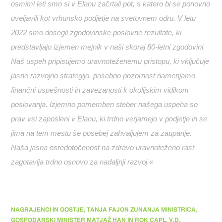
osmimi leti smo si v Elanu začrtali pot, s katero bi se ponovno
uveljavili kot vrhunsko podjetje na svetovnem odru. V letu
2022 smo dosegli zgodovinske poslovne rezultate, ki
predstavljajo izjemen mejnik v naši skoraj 80-letni zgodovini.
Naš uspeh pripisujemo uravnoteženemu pristopu, ki vključuje
jasno razvojno strategijo, posebno pozornost namenjamo
finančni uspešnosti in zavezanosti k okolijskim vidikom
poslovanja. Izjemno pomemben steber našega uspeha so
prav vsi zaposleni v Elanu, ki trdno verjamejo v podjetje in se
jima na tem mestu še posebej zahvaljujem za zaupanje.
Naša jasna osredotočenost na zdravo uravnoteženo rast
zagotavlja trdno osnovo za nadaljnji razvoj.«
NAGRAJENCI IN GOSTJE, TANJA FAJON ZUNANJA MINISTRICA,
GOSPODARSKI MINISTER MATJAŽ HAN IN ROK CAPL, V.D.