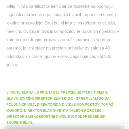
odtis in ima certifikat Green Star za dosežke na področju
trajnosti oskrbne verige, znižanja hlapnih organskih snovi in
lokalne proizvodnje. Družba, ki ima zimskošportno divizijo,
navtično divizijo in diviziji kompozitov ter športnih objektov, v
katerih med drugim proizvaja smuči, jadrnice in športno
opremo, je lani glede na predlani prihodke zvišala za 40
odstotkov na 130 milijonov evrov. Zaposluje več kot 900
ljudi.«
V IMENU ELANA JE PRIZNANJE PREVZEL JEFFERY TIRMAN,
GLAVNI IZVRŠNI DIREKTOR ELAN D.O.O., SPREMLJALI SO GA
POLONA ZRIMEC, DIREKTORICA DIVIZIJE KOMPOZITOV, TOMAŽ
MOHORČ, DIREKTOR ELAN INVENTA IN LEON KOROŠEC,
DIREKTOR ZIMSKOŠPORTNE DIVIZIJE IN PODPREDSEDNIK
SKUPINE ELAN.