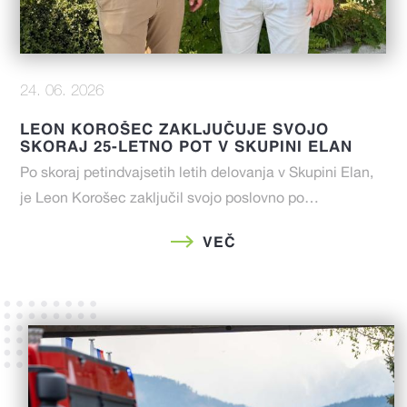
24. 06. 2026
LEON KOROŠEC ZAKLJUČUJE SVOJO
SKORAJ 25-LETNO POT V SKUPINI ELAN
Po skoraj petindvajsetih letih delovanja v Skupini Elan,
je Leon Korošec zaključil svojo poslovno po…
VEČ