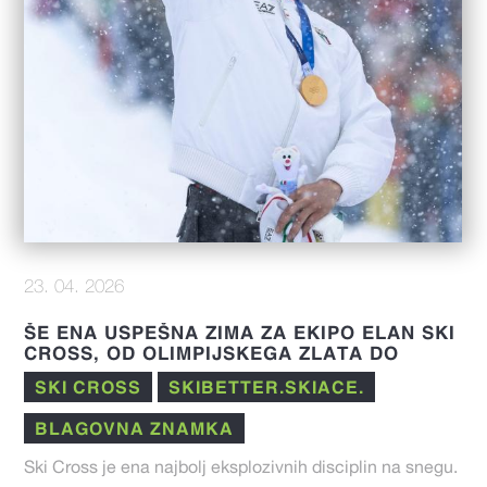
23. 04. 2026
ŠE ENA USPEŠNA ZIMA ZA EKIPO ELAN SKI
CROSS, OD OLIMPIJSKEGA ZLATA DO
IZJEMNIH REZULTATOV V FIS SEZONI 25/26
SKI CROSS
SKIBETTER.SKIACE.
BLAGOVNA ZNAMKA
Ski Cross je ena najbolj eksplozivnih disciplin na snegu.