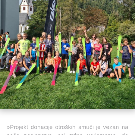
»Projekt donacije otroških smuči je vezan na