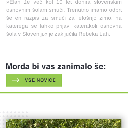
»Elan že več kot 10 let donira slovenskim
osnovnim šolam smuči. Trenutno imamo odprt
še en razpis za smuči za letošnjo zimo, na
katerega se lahko prijavi katerakoli osnovna
šola v Sloveniji,« je zaključila Rebeka Lah.
Morda bi vas zanimalo še:
VSE NOVICE