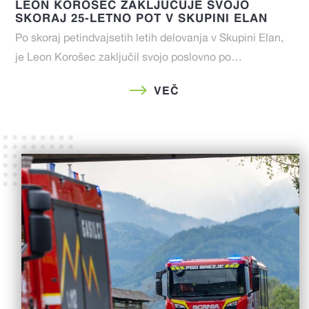
LEON KOROŠEC ZAKLJUČUJE SVOJO
SKORAJ 25-LETNO POT V SKUPINI ELAN
Po skoraj petindvajsetih letih delovanja v Skupini Elan,
je Leon Korošec zaključil svojo poslovno po…
VEČ