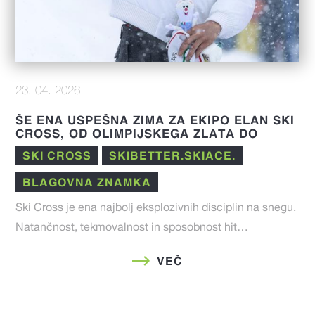
23. 04. 2026
ŠE ENA USPEŠNA ZIMA ZA EKIPO ELAN SKI
CROSS, OD OLIMPIJSKEGA ZLATA DO
IZJEMNIH REZULTATOV V FIS SEZONI 25/26
SKI CROSS
SKIBETTER.SKIACE.
BLAGOVNA ZNAMKA
Ski Cross je ena najbolj eksplozivnih disciplin na snegu.
Natančnost, tekmovalnost in sposobnost hit…
VEČ