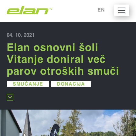
EN
04. 10. 2021
Elan osnovni šoli
Vitanje doniral več
parov otroških smuči
SMUČANJE
DONACIJA