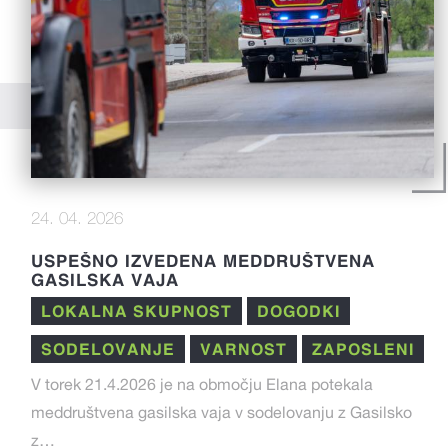
24. 04. 2026
USPEŠNO IZVEDENA MEDDRUŠTVENA
GASILSKA VAJA
LOKALNA SKUPNOST
DOGODKI
SODELOVANJE
VARNOST
ZAPOSLENI
V torek 21.4.2026 je na območju Elana potekala
meddruštvena gasilska vaja v sodelovanju z Gasilsko
z…