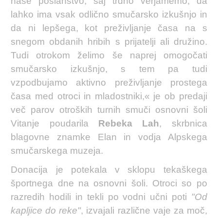
naše poslanstvo, saj trdno verjamemo, da
lahko ima vsak odlično smučarsko izkušnjo in
da ni lepšega, kot preživljanje časa na s
snegom obdanih hribih s prijatelji ali družino.
Tudi otrokom želimo še naprej omogočati
smučarsko izkušnjo, s tem pa tudi
vzpodbujamo aktivno preživljanje prostega
časa med otroci in mladostniki,« je ob predaji
več parov otroških turnih smuči osnovni šoli
Vitanje poudarila
Rebeka Lah
, skrbnica
blagovne znamke Elan in vodja Alpskega
smučarskega muzeja.
Donacija je potekala v sklopu tekaškega
športnega dne na osnovni šoli. Otroci so po
razredih hodili in tekli po vodni učni poti
"Od
kapljice do reke"
, izvajali različne vaje za moč,