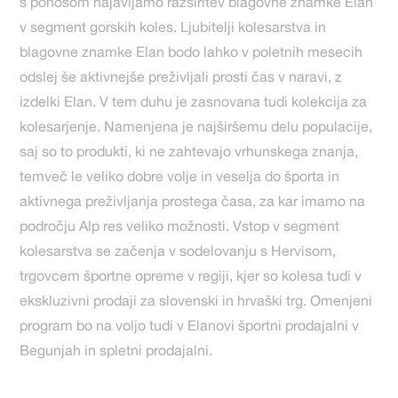
s ponosom najavljamo razširitev blagovne znamke Elan
v segment gorskih koles. Ljubitelji kolesarstva in
blagovne znamke Elan bodo lahko v poletnih mesecih
odslej še aktivnejše preživljali prosti čas v naravi, z
izdelki Elan. V tem duhu je zasnovana tudi kolekcija za
kolesarjenje. Namenjena je najširšemu delu populacije,
saj so to produkti, ki ne zahtevajo vrhunskega znanja,
temveč le veliko dobre volje in veselja do športa in
aktivnega preživljanja prostega časa, za kar imamo na
področju Alp res veliko možnosti. Vstop v segment
kolesarstva se začenja v sodelovanju s Hervisom,
trgovcem športne opreme v regiji, kjer so kolesa tudi v
ekskluzivni prodaji za slovenski in hrvaški trg. Omenjeni
program bo na voljo tudi v Elanovi športni prodajalni v
Begunjah in spletni prodajalni.