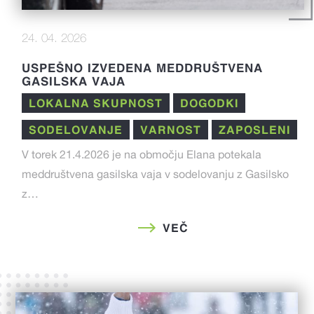
24. 04. 2026
USPEŠNO IZVEDENA MEDDRUŠTVENA
GASILSKA VAJA
LOKALNA SKUPNOST
DOGODKI
SODELOVANJE
VARNOST
ZAPOSLENI
V torek 21.4.2026 je na območju Elana potekala
meddruštvena gasilska vaja v sodelovanju z Gasilsko
z…
VEČ