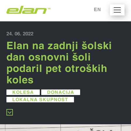
EN
24. 06. 2022
Elan na zadnji šolski
dan osnovni šoli
podaril pet otroških
koles
KOLESA
DONACIJA
LOKALNA SKUPNOST