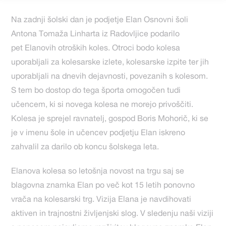
Na zadnji šolski dan je podjetje Elan Osnovni šoli
Antona Tomaža Linharta iz Radovljice podarilo
pet Elanovih otroških koles. Otroci bodo kolesa
uporabljali za kolesarske izlete, kolesarske izpite ter jih
uporabljali na dnevih dejavnosti, povezanih s kolesom.
S tem bo dostop do tega športa omogočen tudi
učencem, ki si novega kolesa ne morejo privoščiti.
Kolesa je sprejel ravnatelj, gospod Boris Mohorič, ki se
je v imenu šole in učencev podjetju Elan iskreno
zahvalil za darilo ob koncu šolskega leta.
Elanova kolesa so letošnja novost na trgu saj se
blagovna znamka Elan po več kot 15 letih ponovno
vrača na kolesarski trg. Vizija Elana je navdihovati
aktiven in trajnostni življenjski slog. V sledenju naši viziji