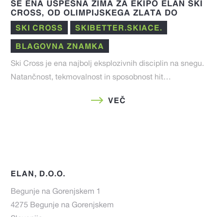
ŠE ENA USPEŠNA ZIMA ZA EKIPO ELAN SKI
CROSS, OD OLIMPIJSKEGA ZLATA DO
IZJEMNIH REZULTATOV V FIS SEZONI 25/26
SKI CROSS
SKIBETTER.SKIACE.
BLAGOVNA ZNAMKA
Ski Cross je ena najbolj eksplozivnih disciplin na snegu.
Natančnost, tekmovalnost in sposobnost hit…
VEČ
ELAN, D.O.O.
Begunje na Gorenjskem 1
4275 Begunje na Gorenjskem