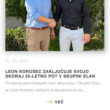
24. 06. 2026
LEON KOROŠEC ZAKLJUČUJE SVOJO
SKORAJ 25-LETNO POT V SKUPINI ELAN
Po skoraj petindvajsetih letih delovanja v Skupini Elan,
je Leon Korošec zaključil svojo poslovno po…
VEČ